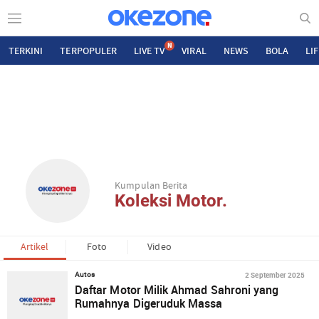
N
TERKINI
TERPOPULER
LIVE TV
VIRAL
NEWS
BOLA
LI
Kumpulan Berita
Koleksi Motor.
Artikel
Foto
Video
2 September 2025
Autos
Daftar Motor Milik Ahmad Sahroni yang
Rumahnya Digeruduk Massa