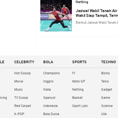
Netting
Jadwal Wakil Tanah Air
Wakil Siap Tampil, Ter
Berikut Jadwal Wakil Tanah 
YLE
CELEBRITY
BOLA
SPORTS
TECHNO
Hot Gossip
Champions
F1
Bisnis
Movie
Inggris
Moto GP
Telco
Music
Italia
Netting
Gadget
iving
TV Scoop
Spanyol
Basket
Game
Red Carpet
Indonesia
Sport Lain
Science
K-POP
Bola Dunia
Ulik