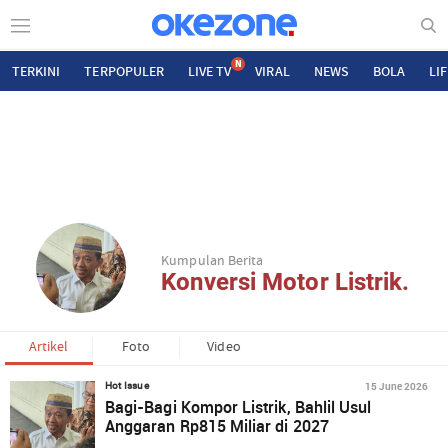
N
TERKINI
TERPOPULER
LIVE TV
VIRAL
NEWS
BOLA
LI
Kumpulan Berita
Konversi Motor Listrik.
Artikel
Foto
Video
15 June 2026
Hot Issue
Bagi-Bagi Kompor Listrik, Bahlil Usul
Anggaran Rp815 Miliar di 2027