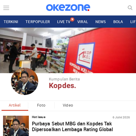
N
TERKINI
TERPOPULER
LIVE TV
VIRAL
NEWS
BOLA
LI
Kumpulan Berita
Kopdes.
Artikel
Foto
Video
6 June 2026
Hot Issue
Purbaya Sebut MBG dan Kopdes Tak
Dipersoalkan Lembaga Rating Global