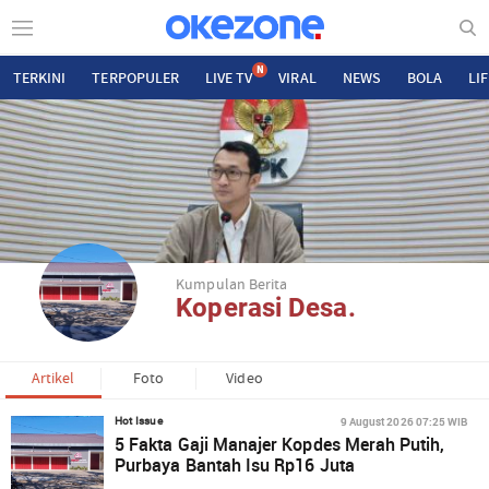
N
TERKINI
TERPOPULER
LIVE TV
VIRAL
NEWS
BOLA
LI
Kumpulan Berita
Koperasi Desa.
Artikel
Foto
Video
9 August 2026 07:25 WIB
Hot Issue
5 Fakta Gaji Manajer Kopdes Merah Putih,
Purbaya Bantah Isu Rp16 Juta