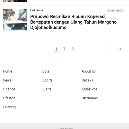
16 May 2026
Hot Issue
Prabowo Resmikan Ribuan Koperasi,
Bertepatan dengan Ulang Tahun Margono
Djojohadikusumo
1
2
3
Home
Bola
About Us
News
Sports
Redaksi
Finance
Digital
Kotak Pos
Lifestyle
Disclaimer
Celebrity