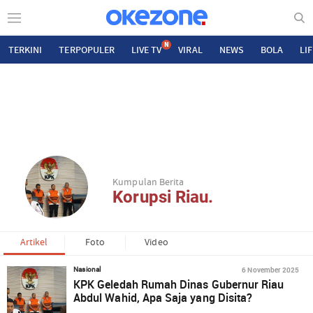
N
TERKINI
TERPOPULER
LIVE TV
VIRAL
NEWS
BOLA
LI
Kumpulan Berita
Korupsi Riau.
Artikel
Foto
Video
6 November 2025
Nasional
KPK Geledah Rumah Dinas Gubernur Riau
Abdul Wahid, Apa Saja yang Disita?