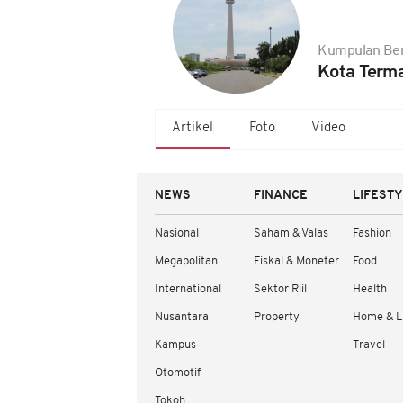
Kumpulan Ber
Kota Term
Artikel
Foto
Video
NEWS
FINANCE
LIFEST
Nasional
Saham & Valas
Fashion
Megapolitan
Fiskal & Moneter
Food
International
Sektor Riil
Health
Nusantara
Property
Home & L
Kampus
Travel
Otomotif
Tokoh