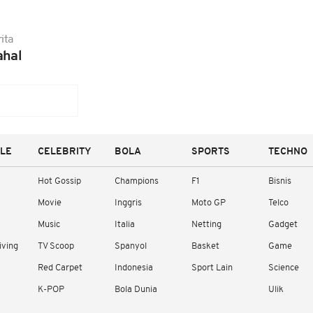
ita
ahal
YLE
CELEBRITY
BOLA
SPORTS
TECHNO
Hot Gossip
Champions
F1
Bisnis
Movie
Inggris
Moto GP
Telco
Music
Italia
Netting
Gadget
iving
TV Scoop
Spanyol
Basket
Game
Red Carpet
Indonesia
Sport Lain
Science
K-POP
Bola Dunia
Ulik