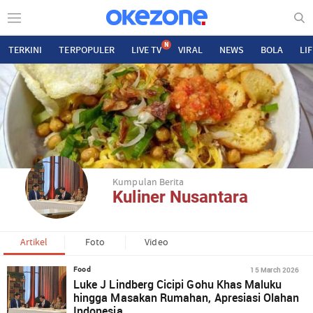
N
TERKINI
TERPOPULER
LIVE TV
VIRAL
NEWS
BOLA
LI
Kumpulan Berita
Kuliner Nusantara
Artikel
Foto
Video
15 March 2026
Food
Luke J Lindberg Cicipi Gohu Khas Maluku
hingga Masakan Rumahan, Apresiasi Olahan
Indonesia