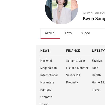
Kumpulan Ber
Kwon Sang
Artikel
Foto
Video
NEWS
FINANCE
LIFEST
Nasional
Saham & Valas
Fashion
Megapolitan
Fiskal & Moneter
Food
International
Sektor Riil
Health
Nusantara
Property
Home & L
Kampus
Travel
Otomotif
Tokoh