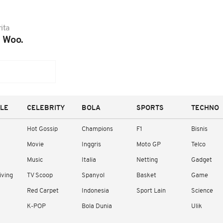
ita
 Woo.
YLE
CELEBRITY
BOLA
SPORTS
TECHNO
Hot Gossip
Champions
F1
Bisnis
Movie
Inggris
Moto GP
Telco
Music
Italia
Netting
Gadget
iving
TV Scoop
Spanyol
Basket
Game
Red Carpet
Indonesia
Sport Lain
Science
K-POP
Bola Dunia
Ulik