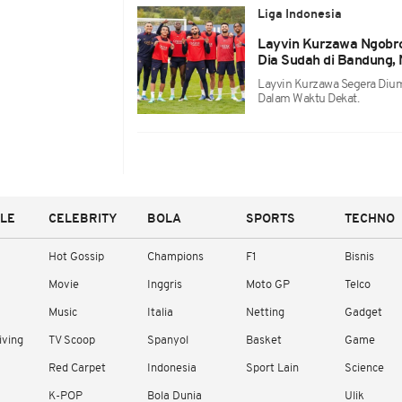
Liga Indonesia
Layvin Kurzawa Ngobro
Dia Sudah di Bandung,
Layvin Kurzawa Segera Diu
Dalam Waktu Dekat.
YLE
CELEBRITY
BOLA
SPORTS
TECHNO
Hot Gossip
Champions
F1
Bisnis
Movie
Inggris
Moto GP
Telco
Music
Italia
Netting
Gadget
iving
TV Scoop
Spanyol
Basket
Game
Red Carpet
Indonesia
Sport Lain
Science
K-POP
Bola Dunia
Ulik