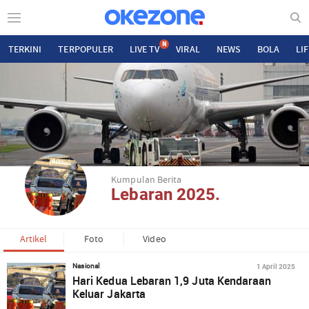
N
TERKINI
TERPOPULER
LIVE TV
VIRAL
NEWS
BOLA
LI
Kumpulan Berita
Lebaran 2025.
Artikel
Foto
Video
1 April 2025
Nasional
Hari Kedua Lebaran 1,9 Juta Kendaraan
Keluar Jakarta