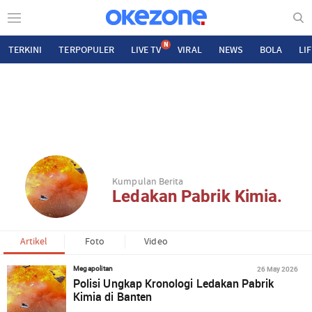
N
TERKINI
TERPOPULER
LIVE TV
VIRAL
NEWS
BOLA
LI
Kumpulan Berita
Ledakan Pabrik Kimia.
Artikel
Foto
Video
26 May 2026
Megapolitan
Polisi Ungkap Kronologi Ledakan Pabrik
Kimia di Banten