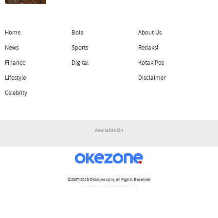
Home
Bola
About Us
News
Sports
Redaksi
Finance
Digital
Kotak Pos
Lifestyle
Disclaimer
Celebrity
Available On
©2007-2026
Okezone.com
, All Rights Reserved
/ rendering 2.1646 seconds [15]