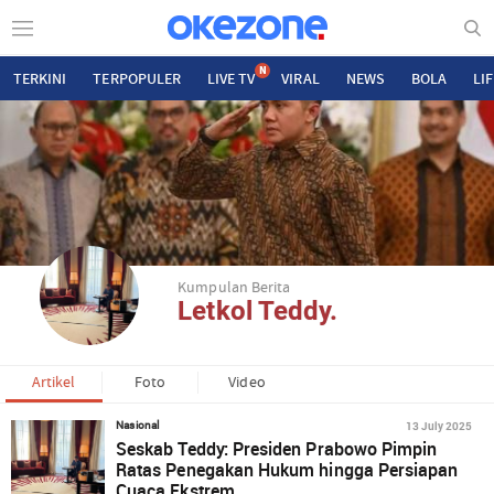
N
TERKINI
TERPOPULER
LIVE TV
VIRAL
NEWS
BOLA
LI
Kumpulan Berita
Letkol Teddy.
Artikel
Foto
Video
13 July 2025
Nasional
Seskab Teddy: Presiden Prabowo Pimpin
Ratas Penegakan Hukum hingga Persiapan
Cuaca Ekstrem