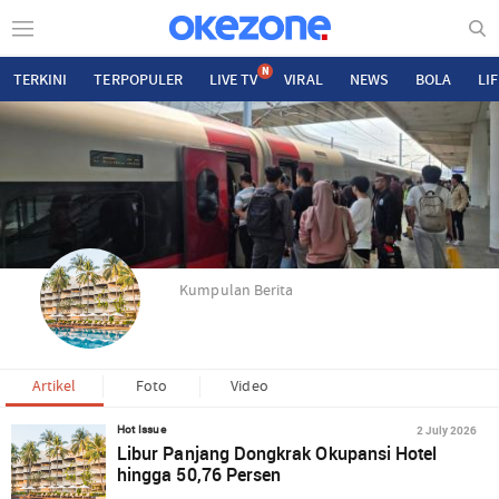
N
TERKINI
TERPOPULER
LIVE TV
VIRAL
NEWS
BOLA
LI
Kumpulan Berita
Artikel
Foto
Video
2 July 2026
Hot Issue
Libur Panjang Dongkrak Okupansi Hotel
hingga 50,76 Persen