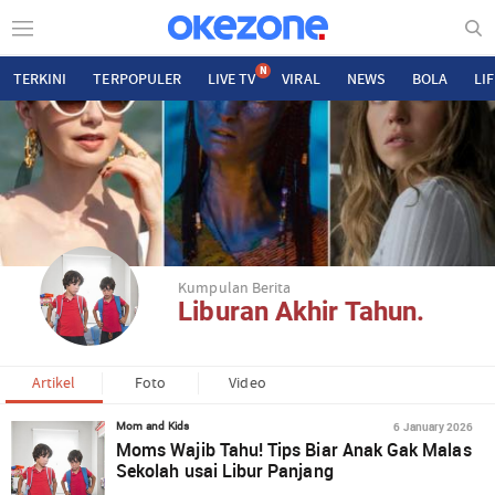
N
TERKINI
TERPOPULER
LIVE TV
VIRAL
NEWS
BOLA
LI
Kumpulan Berita
Liburan Akhir Tahun.
Artikel
Foto
Video
6 January 2026
Mom and Kids
Moms Wajib Tahu! Tips Biar Anak Gak Malas
Sekolah usai Libur Panjang