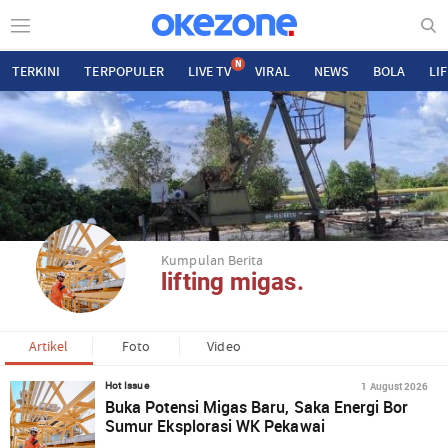
N
TERKINI
TERPOPULER
LIVE TV
VIRAL
NEWS
BOLA
LI
Kumpulan Berita
lifting migas.
Artikel
Foto
Video
1 August 2026
Hot Issue
Buka Potensi Migas Baru, Saka Energi Bor
Sumur Eksplorasi WK Pekawai