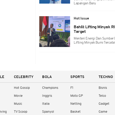
Lapangan Baru
Hot Issue
Bahlil: Lifting Minyak
Target
Menteri Energi Dan Sumber 
Lifting Minyak Bumi Tercat
YLE
CELEBRITY
BOLA
SPORTS
TECHNO
Hot Gossip
Champions
F1
Bisnis
Movie
Inggris
Moto GP
Telco
Music
Italia
Netting
Gadget
iving
TV Scoop
Spanyol
Basket
Game