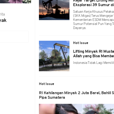
Kejar Target Lifting M
Eksplorasi 39 Sumur d
Satuan Kerja Khusus Pelaks
ita
(SKK Migas) Terus Mengejar 
yak
Kementerian ESDM Mencapai
Sumur Potensial Pun Yang T
Dayanya.
Hot Issue
Lifting Minyak RI Mustah
Allah yang Bisa Membe
Indonesia Tidak Lagi Memil
Hot Issue
RI Kehilangan Minyak 2 Juta Barel, Bahli
Pipa Sumatera