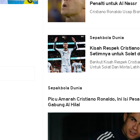
Penalti untuk Al Nassr
Cristiano Ronaldo Ucap Bism
Sepakbola Dunia
Kisah Respek Cristiano
Setimnya untuk Solat d
Berikut Kisah Respek Cristi
Untuk Solat Dan Minta Latih
Sepakbola Dunia
Picu Amarah Cristiano Ronaldo, Ini Isi P
Gabung Al Hilal