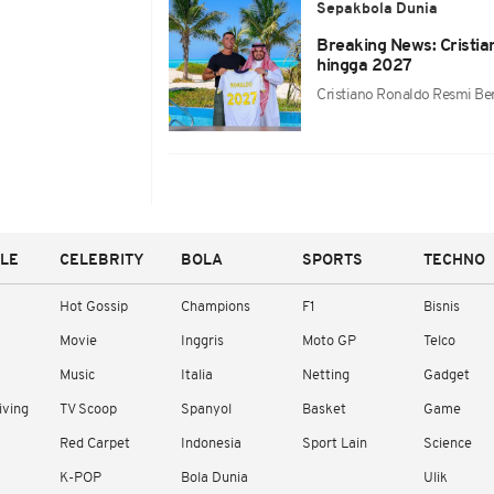
Sepakbola Dunia
Breaking News: Cristia
hingga 2027
Cristiano Ronaldo Resmi Be
YLE
CELEBRITY
BOLA
SPORTS
TECHNO
Hot Gossip
Champions
F1
Bisnis
Movie
Inggris
Moto GP
Telco
Music
Italia
Netting
Gadget
iving
TV Scoop
Spanyol
Basket
Game
Red Carpet
Indonesia
Sport Lain
Science
K-POP
Bola Dunia
Ulik