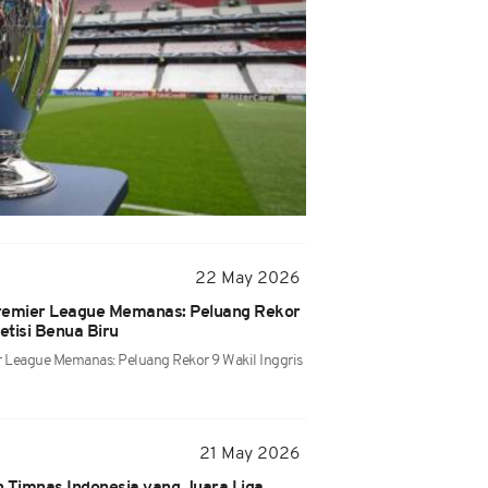
22 May 2026
Premier League Memanas: Peluang Rekor
etisi Benua Biru
r League Memanas: Peluang Rekor 9 Wakil Inggris
21 May 2026