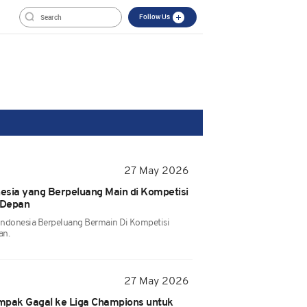
Follow Us
27 May 2026
esia yang Berpeluang Main di Kompetisi
 Depan
Indonesia Berpeluang Bermain Di Kompetisi
an.
27 May 2026
mpak Gagal ke Liga Champions untuk