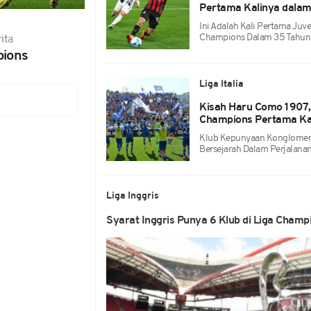
Pertama Kalinya dala
Ini Adalah Kali Pertama Juv
Champions Dalam 35 Tahun T
ita
pions
Liga Italia
Kisah Haru Como 1907,
Champions Pertama Kal
Klub Kepunyaan Konglomerat
Bersejarah Dalam Perjalana
Liga Inggris
Syarat Inggris Punya 6 Klub di Liga Cham