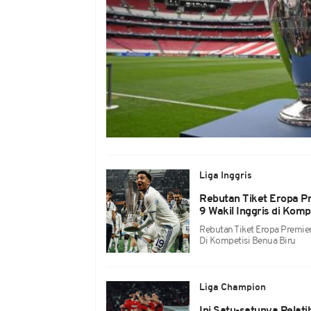
Liga Inggris
Rebutan Tiket Eropa 
9 Wakil Inggris di Komp
Rebutan Tiket Eropa Premie
Di Kompetisi Benua Biru
Liga Champion