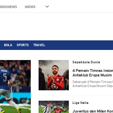
INDONEWS
INEWS
BOLA
SPORTS
TRAVEL
Sepakbola Dunia
4 Pemain Timnas Indon
Antaklub Eropa Musim
Sebanyak 4 Pemain Timnas 
Antarklub Eropa Musim Dep
Liga Italia
Juventus dan Milan Ko