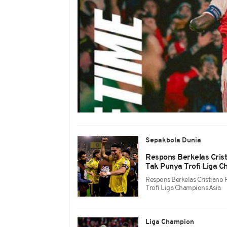
Sepakbola Dunia
Respons Berkelas Cristi
Tak Punya Trofi Liga C
Respons Berkelas Cristiano 
Trofi Liga Champions Asia
Liga Champion