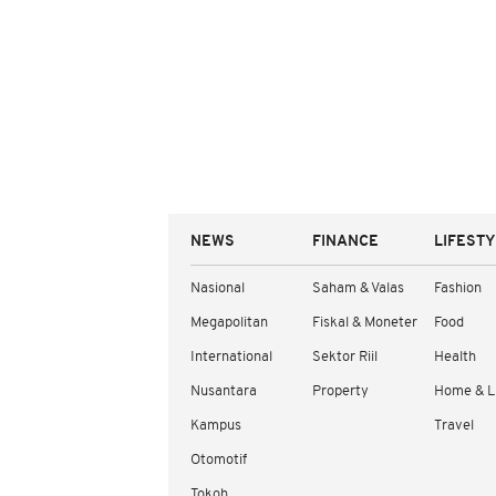
NEWS
FINANCE
LIFEST
Nasional
Saham & Valas
Fashion
Megapolitan
Fiskal & Moneter
Food
International
Sektor Riil
Health
Nusantara
Property
Home & L
Kampus
Travel
Otomotif
Tokoh