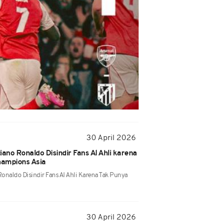
30 April 2026
ano Ronaldo Disindir Fans Al Ahli karena
hampions Asia
Ronaldo Disindir Fans Al Ahli Karena Tak Punya
30 April 2026