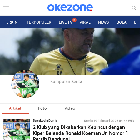
N
TERKINI
TERPOPULER
LIVE TV
VIRAL
NEWS
BOLA
LI
Kumpulan Berita
Artikel
Foto
Video
Kamis 19 Februari 2026 04:44 WIB
Sepakbola Dunia
2 Klub yang Dikabarkan Kepincut dengan
Kiper Belanda Ronald Koeman Jr, Nomor 1
Persib Bandung!