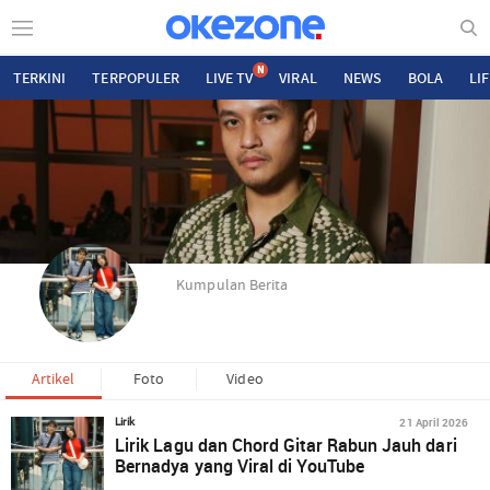
N
TERKINI
TERPOPULER
LIVE TV
VIRAL
NEWS
BOLA
LI
Kumpulan Berita
Artikel
Foto
Video
21 April 2026
Lirik
Lirik Lagu dan Chord Gitar Rabun Jauh dari
Bernadya yang Viral di YouTube