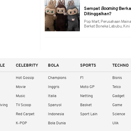
Sempat
Booming
Berka
Ditinggalkan?
Pop Mart, Perusahaan Main
Berkat Boneka Labubu, Kini 
YLE
CELEBRITY
BOLA
SPORTS
TECHNO
Hot Gossip
Champions
F1
Bisnis
Movie
Inggris
Moto GP
Telco
Music
Italia
Netting
Gadget
iving
TV Scoop
Spanyol
Basket
Game
Red Carpet
Indonesia
Sport Lain
Science
K-POP
Bola Dunia
Ulik