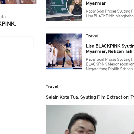
Myanmar
Kabar Soal Proses Syuting F
Lisa BLACKPINK Mengheboh
ita
KPINK.
Travel
Lisa BLACKPINK Syuting
Myanmar, Netizen Tak
Kabar Soal Proses Syuting Fi
BLACKPINK Menghebohkan Wa
Negara Yang Dipilih Sebagai
Travel
Selain Kota Tua, Syuting Film Extraction: