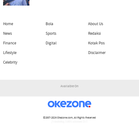
Home
Bola
About Us
News
Sports
Redaksi
Finance
Digital
Kotak Pos
Lifestyle
Disclaimer
Celebrity
Available On
©2007-2026
Okezone.com
, All Rights Reserved
/ rendering 2.0921 seconds [17]