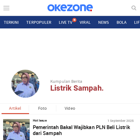
N
TERKINI
TERPOPULER
LIVE TV
VIRAL
NEWS
BOLA
LI
Kumpulan Berita
Listrik Sampah.
Artikel
Foto
Video
1 September 2025
Hot Issue
Pemerintah Bakal Wajibkan PLN Beli Listrik
dari Sampah