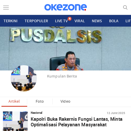
N
TERKINI
TERPOPULER
LIVE TV
VIRAL
NEWS
BOLA
LI
Kumpulan Berita
Artikel
Foto
Video
12 June 2025
Nasional
Kapolri Buka Rakernis Fungsi Lantas, Minta
Optimalisasi Pelayanan Masyarakat