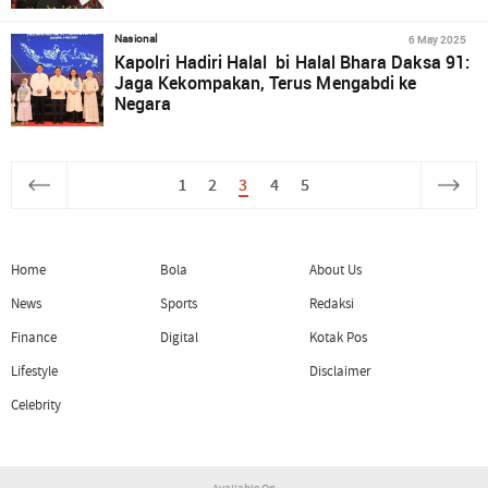
6 May 2025
Nasional
Kapolri Hadiri Halal bi Halal Bhara Daksa 91:
Jaga Kekompakan, Terus Mengabdi ke
Negara
1
2
3
4
5
Home
Bola
About Us
News
Sports
Redaksi
Finance
Digital
Kotak Pos
Lifestyle
Disclaimer
Celebrity