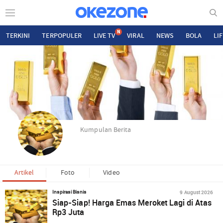
N
TERKINI
TERPOPULER
LIVE TV
VIRAL
NEWS
BOLA
LI
Kumpulan Berita
Artikel
Foto
Video
9 August 2026
Inspirasi Bisnis
Siap-Siap! Harga Emas Meroket Lagi di Atas
Rp3 Juta