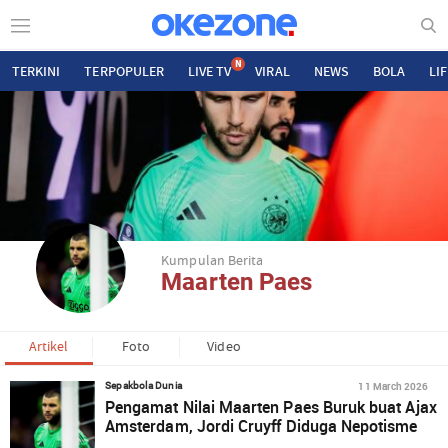
N
TERKINI
TERPOPULER
LIVE TV
VIRAL
NEWS
BOLA
LI
Kumpulan Berita
Maarten Paes
Artikel
Foto
Video
11 March 2026
Sepakbola Dunia
Pengamat Nilai Maarten Paes Buruk buat Ajax
Amsterdam, Jordi Cruyff Diduga Nepotisme