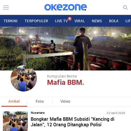
N
TERKINI
TERPOPULER
LIVE TV
VIRAL
NEWS
BOLA
LI
Kumpulan Berita
Mafia BBM.
Artikel
Foto
Video
23 April 2026
Nusantara
Bongkar Mafia BBM Subsidi "Kencing di
Jalan", 12 Orang Ditangkap Polisi