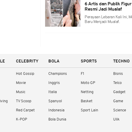
6 Artis dan Publik Fig
Resmi Jadi Mualaf
Perayaan Lebaran Kali Ini, M
Baru Menjadi Mualaf.
YLE
CELEBRITY
BOLA
SPORTS
TECHNO
Hot Gossip
Champions
F1
Bisnis
Movie
Inggris
Moto GP
Telco
Music
Italia
Netting
Gadget
iving
TV Scoop
Spanyol
Basket
Game
Red Carpet
Indonesia
Sport Lain
Science
K-POP
Bola Dunia
Ulik