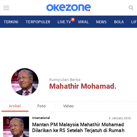
N
TERKINI
TERPOPULER
LIVE TV
VIRAL
NEWS
BOLA
LI
Kumpulan Berita
Mahathir Mohamad.
Artikel
Foto
Video
6 January 2026
International
Mantan PM Malaysia Mahathir Mohamad
Dilarikan ke RS Setelah Terjatuh di Rumah