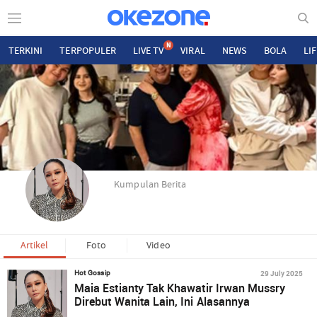
N
TERKINI
TERPOPULER
LIVE TV
VIRAL
NEWS
BOLA
LI
Kumpulan Berita
Artikel
Foto
Video
29 July 2025
Hot Gossip
Maia Estianty Tak Khawatir Irwan Mussry
Direbut Wanita Lain, Ini Alasannya