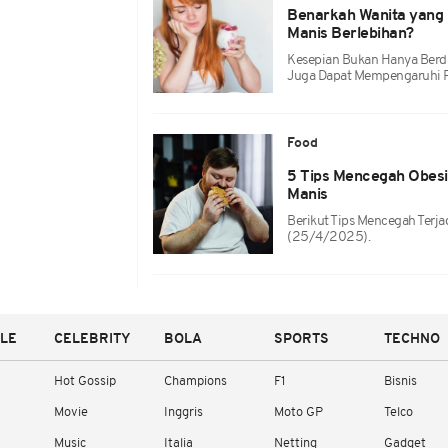
Benarkah Wanita yang
Manis Berlebihan?
Kesepian Bukan Hanya Berd
Juga Dapat Mempengaruhi Po
Food
5 Tips Mencegah Obesi
Manis
Berikut Tips Mencegah Terjad
(25/4/2025).
YLE
CELEBRITY
BOLA
SPORTS
TECHNO
Hot Gossip
Champions
F1
Bisnis
Movie
Inggris
Moto GP
Telco
Music
Italia
Netting
Gadget