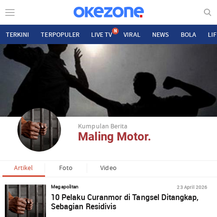
N
TERKINI
TERPOPULER
LIVE TV
VIRAL
NEWS
BOLA
LI
Kumpulan Berita
Maling Motor.
Artikel
Foto
Video
23 April 2026
Megapolitan
10 Pelaku Curanmor di Tangsel Ditangkap,
Sebagian Residivis