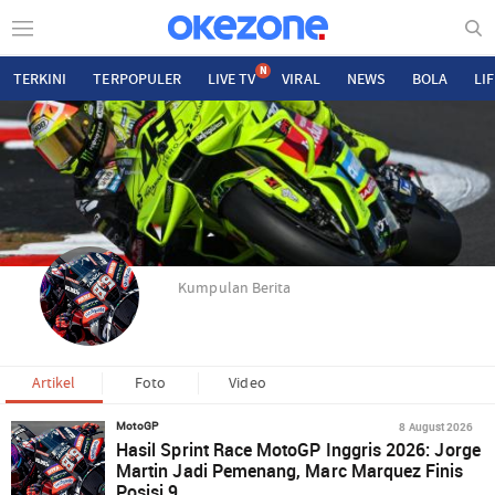
N
TERKINI
TERPOPULER
LIVE TV
VIRAL
NEWS
BOLA
LI
Kumpulan Berita
Artikel
Foto
Video
8 August 2026
MotoGP
Hasil Sprint Race MotoGP Inggris 2026: Jorge
Martin Jadi Pemenang, Marc Marquez Finis
Posisi 9