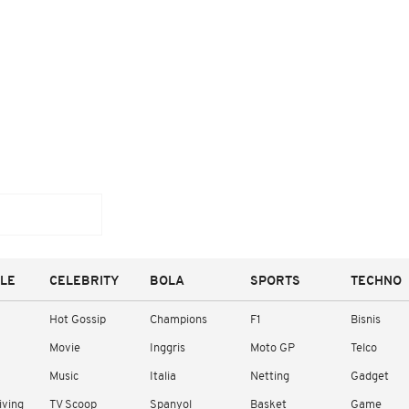
YLE
CELEBRITY
BOLA
SPORTS
TECHNO
Hot Gossip
Champions
F1
Bisnis
Movie
Inggris
Moto GP
Telco
Music
Italia
Netting
Gadget
iving
TV Scoop
Spanyol
Basket
Game