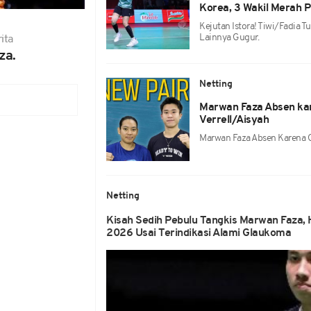
Korea, 3 Wakil Merah P
Kejutan Istora! Tiwi/Fadia 
Lainnya Gugur.
ita
za.
Netting
Marwan Faza Absen ka
Verrell/Aisyah
Marwan Faza Absen Karena G
Netting
Kisah Sedih Pebulu Tangkis Marwan Faza, 
2026 Usai Terindikasi Alami Glaukoma