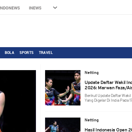
INDONEWS
INEWS
BOLA
SPORTS
TRAVEL
Netting
Update Daftar Wakil I
2026: Marwan Faza/Ais
Berikut Update Daftar Waki
Yang Digelar Di India Pada 
Netting
Hasil Indonesia Open 