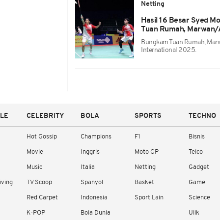
Netting
Hasil 16 Besar Syed Mo
Tuan Rumah, Marwan/A
Bungkam Tuan Rumah, Marwa
International 2025.
YLE
CELEBRITY
BOLA
SPORTS
TECHNO
Hot Gossip
Champions
F1
Bisnis
Movie
Inggris
Moto GP
Telco
Music
Italia
Netting
Gadget
iving
TV Scoop
Spanyol
Basket
Game
Red Carpet
Indonesia
Sport Lain
Science
K-POP
Bola Dunia
Ulik