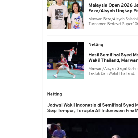
Malaysia Open 2026 Ja
Faza/Aisyah Ungkap P
Marwan Faza/Aisyah Salsabil
Turnamen Berlevel Super 1
Netting
Hasil Semifinal Syed Mo
Wakil Thailand, Marwan
Marwan/Aisyah Gagal Ke Fin
Takluk Dari Wakil Thailand.
Netting
Jadwal Wakil Indonesia di Semifinal Syed M
Siap Tempur, Tercipta All Indonesian Final?