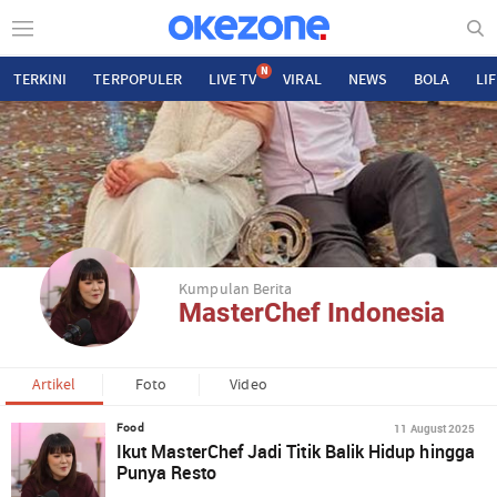
N
TERKINI
TERPOPULER
LIVE TV
VIRAL
NEWS
BOLA
LI
Kumpulan Berita
MasterChef Indonesia
Artikel
Foto
Video
11 August 2025
Food
Ikut MasterChef Jadi Titik Balik Hidup hingga
Punya Resto