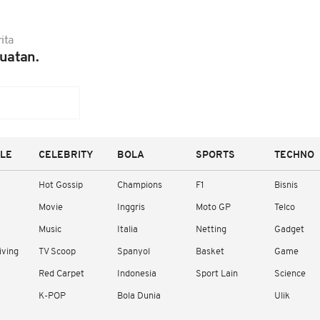
ita
uatan.
YLE
CELEBRITY
BOLA
SPORTS
TECHNO
Hot Gossip
Champions
F1
Bisnis
Movie
Inggris
Moto GP
Telco
Music
Italia
Netting
Gadget
iving
TV Scoop
Spanyol
Basket
Game
Red Carpet
Indonesia
Sport Lain
Science
K-POP
Bola Dunia
Ulik