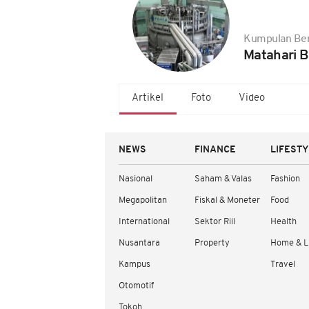
Kumpulan Ber
Matahari B
Artikel
Foto
Video
NEWS
FINANCE
LIFEST
Nasional
Saham & Valas
Fashion
Megapolitan
Fiskal & Moneter
Food
International
Sektor Riil
Health
Nusantara
Property
Home & L
Kampus
Travel
Otomotif
Tokoh