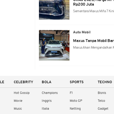
GIIAS 2025, Harga MPV
Rp200 Juta
Sementara Maxus Mifa 7 Kin
Auto Mobil
Maxus Tanpa Mobil Bar
Maxus Akan Mengandalkan M
YLE
CELEBRITY
BOLA
SPORTS
TECHNO
Hot Gossip
Champions
F1
Bisnis
Movie
Inggris
Moto GP
Telco
Music
Italia
Netting
Gadget