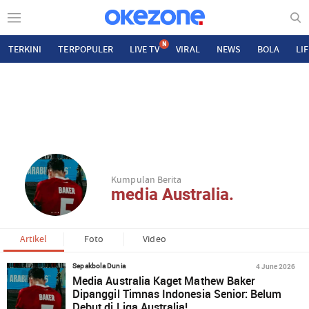
N
TERKINI
TERPOPULER
LIVE TV
VIRAL
NEWS
BOLA
LI
Kumpulan Berita
media Australia.
Artikel
Foto
Video
4 June 2026
Sepakbola Dunia
Media Australia Kaget Mathew Baker
Dipanggil Timnas Indonesia Senior: Belum
Debut di Liga Australia!