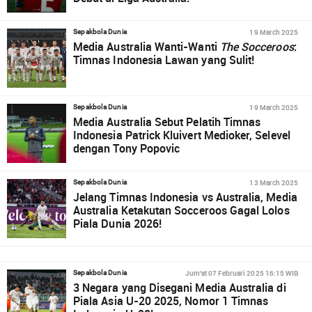
19 March 2025
Sepakbola Dunia
Media Australia Wanti-Wanti
The Socceroos
:
Timnas Indonesia Lawan yang Sulit!
19 March 2025
Sepakbola Dunia
Media Australia Sebut Pelatih Timnas
Indonesia Patrick Kluivert Medioker, Selevel
dengan Tony Popovic
13 March 2025
Sepakbola Dunia
Jelang Timnas Indonesia vs Australia, Media
Australia Ketakutan Socceroos Gagal Lolos
Piala Dunia 2026!
Jum'at 07 Februari 2025 16:15 WIB
Sepakbola Dunia
3 Negara yang Disegani Media Australia di
Piala Asia U-20 2025, Nomor 1 Timnas