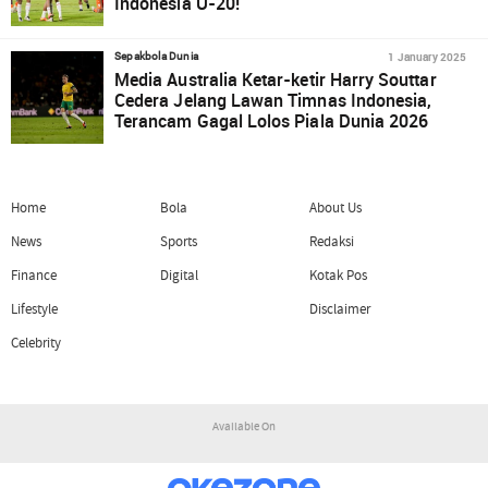
Indonesia U-20!
1 January 2025
Sepakbola Dunia
Media Australia Ketar-ketir Harry Souttar
Cedera Jelang Lawan Timnas Indonesia,
Terancam Gagal Lolos Piala Dunia 2026
Home
Bola
About Us
News
Sports
Redaksi
Finance
Digital
Kotak Pos
Lifestyle
Disclaimer
Celebrity
Available On