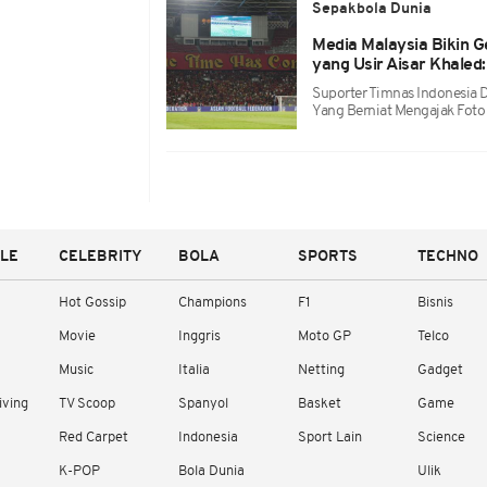
Sepakbola Dunia
Media Malaysia Bikin G
yang Usir Aisar Khaled
Suporter Timnas Indonesia D
Yang Berniat Mengajak Foto
YLE
CELEBRITY
BOLA
SPORTS
TECHNO
Hot Gossip
Champions
F1
Bisnis
Movie
Inggris
Moto GP
Telco
Music
Italia
Netting
Gadget
iving
TV Scoop
Spanyol
Basket
Game
Red Carpet
Indonesia
Sport Lain
Science
K-POP
Bola Dunia
Ulik