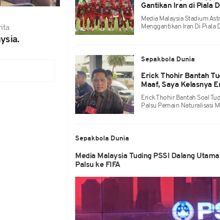
Gantikan Iran di Piala 
Media Malaysia Stadium Ast
Menggantikan Iran Di Piala 
ita
ysia.
Sepakbola Dunia
Erick Thohir Bantah T
Maaf, Saya Kelasnya En
Erick Thohir Bantah Soal 
Palsu Pemain Naturalisasi Ma
Sepakbola Dunia
Media Malaysia Tuding PSSI Dalang Utama
Palsu ke FIFA