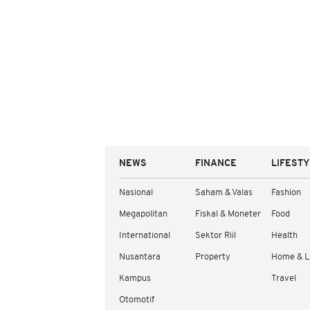
NEWS
FINANCE
LIFEST
Nasional
Saham & Valas
Fashion
Megapolitan
Fiskal & Moneter
Food
International
Sektor Riil
Health
Nusantara
Property
Home & L
Kampus
Travel
Otomotif