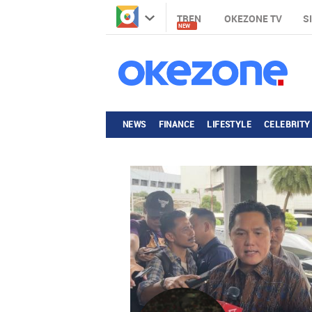
TREN
OKEZONE TV
S
NEW
NEWS
FINANCE
LIFESTYLE
CELEBRITY