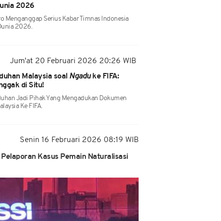
Dunia 2026
ro Menganggap Serius Kabar Timnas Indonesia
Dunia 2026.
Jum'at 20 Februari 2026 20:26 WIB
uduhan Malaysia soal
Ngadu
ke FIFA:
ggak di Situ!
Tuduhan Jadi Pihak Yang Mengadukan Dokumen
laysia Ke FIFA.
Senin 16 Februari 2026 08:19 WIB
 Pelaporan Kasus Pemain Naturalisasi