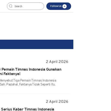
Follow Us
2 April 2026
3 Pemain Timnas Indonesia Gunakan
ni Faktanya!
 Menyebut Tiga Pemain Timnas Indonesia
h. Padahal, Faktanya Tidak Seperti Itu.
2 April 2026
 Serius Kabar Timnas Indonesia