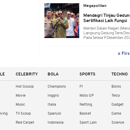
Megapolitan
Mendagri Tinjau Gedun
Sertifikasi Laik Fungsi
Menteri Dalam Negeri (Men
Langsung Gedung Terra Dron
Pada Selasa 9 Desember 20
« Firs
YLE
CELEBRITY
BOLA
SPORTS
TECHNO
Hot Gossip
Champions
F1
Bisnis
Movie
Inggris
Moto GP
Telco
Music
Italia
Netting
Gadget
iving
TV Scoop
Spanyol
Basket
Game
Red Carpet
Indonesia
Sport Lain
Science