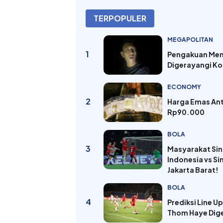
TERPOPULER
MEGAPOLITAN
1
Pengakuan Meng
Digerayangi Ko
ECONOMY
2
Harga Emas Ant
Rp90.000
BOLA
3
Masyarakat Sin
Indonesia vs S
Jakarta Barat!
BOLA
4
Prediksi Line U
Thom Haye Dige