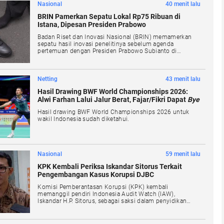
Nasional
40 menit lalu
BRIN Pamerkan Sepatu Lokal Rp75 Ribuan di
Istana, Dipesan Presiden Prabowo
Badan Riset dan Inovasi Nasional (BRIN) memamerkan
sepatu hasil inovasi penelitinya sebelum agenda
pertemuan dengan Presiden Prabowo Subianto di
Kompleks Istana Kepresidenan, Jakarta. Sepatu produksi
BRIN tersebut dibanderol sekitar Rp75 ribuan dan
disiapkan untuk diproduksi secara massal.
Netting
43 menit lalu
Hasil Drawing BWF World Championships 2026:
Alwi Farhan Lalui Jalur Berat, Fajar/Fikri Dapat
Bye
Hasil drawing BWF World Championships 2026 untuk
wakil Indonesia sudah diketahui.
Nasional
59 menit lalu
KPK Kembali Periksa Iskandar Sitorus Terkait
Pengembangan Kasus Korupsi DJBC
Komisi Pemberantasan Korupsi (KPK) kembali
memanggil pendiri Indonesia Audit Watch (IAW),
Iskandar H.P. Sitorus, sebagai saksi dalam penyidikan
kasus dugaan korupsi di lingkungan Direktorat Jenderal
Bea dan Cukai (DJBC), Kamis (6/8/2026).