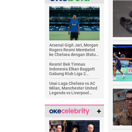
Arsenal Gigit Jari, Morgan
Rogers Resmi Membelot
ke Chelsea dengan Status
Pemain Termahal!
Resmi! Bek Timnas
Indonesia Elkan Baggott
Gabung Klub Liga 2
Inggris Millwall FC
Usai Laga Chelsea vs AC
Milan, Manchester United
Legends vs Liverpool
Legends Siap Guncang
Jakarta
+