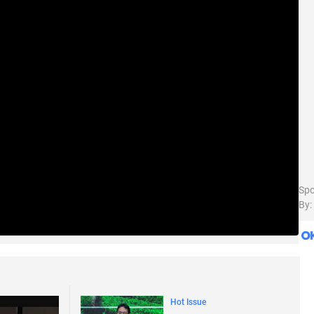
Sp
By:
Hot Issue