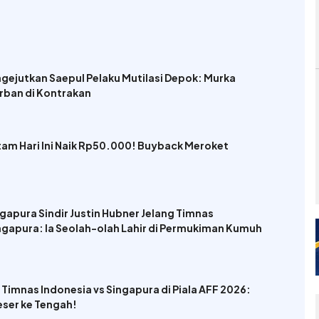
ejutkan Saepul Pelaku Mutilasi Depok: Murka
rban di Kontrakan
am Hari Ini Naik Rp50.000! Buyback Meroket
gapura Sindir Justin Hubner Jelang Timnas
ingapura: Ia Seolah-olah Lahir di Permukiman Kumuh
p Timnas Indonesia vs Singapura di Piala AFF 2026:
ser ke Tengah!