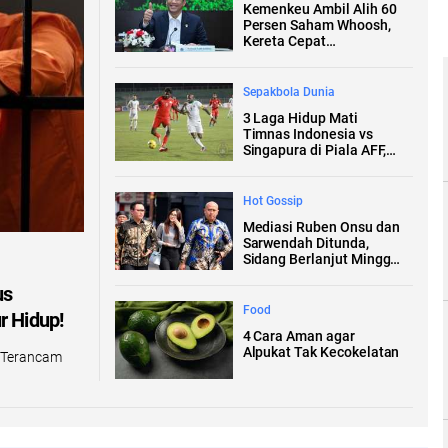
Kemenkeu Ambil Alih 60
Persen Saham Whoosh,
Kereta Cepat
Diperpanjang hingga
Surabaya
Sepakbola Dunia
3 Laga Hidup Mati
Timnas Indonesia vs
Singapura di Piala AFF,
Nomor 1 Beri Kenangan
Buruk
Hot Gossip
Mediasi Ruben Onsu dan
Sarwendah Ditunda,
Sidang Berlanjut Minggu
Depan
us
Food
r Hidup!
4 Cara Aman agar
Alpukat Tak Kecokelatan
, Terancam