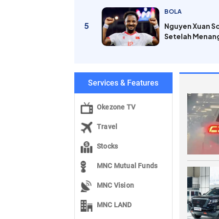
BOLA
5
Nguyen Xuan So
Setelah Menang
Services & Features
Okezone TV
Travel
Stocks
MNC Mutual Funds
MNC Vision
MNC LAND