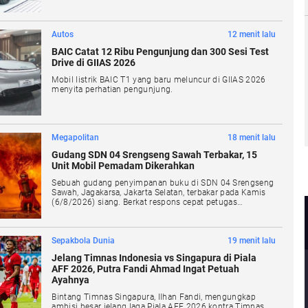
Autos
12 menit lalu
BAIC Catat 12 Ribu Pengunjung dan 300 Sesi Test
Drive di GIIAS 2026
Mobil listrik BAIC T1 yang baru meluncur di GIIAS 2026
menyita perhatian pengunjung.
Megapolitan
18 menit lalu
Gudang SDN 04 Srengseng Sawah Terbakar, 15
Unit Mobil Pemadam Dikerahkan
Sebuah gudang penyimpanan buku di SDN 04 Srengseng
Sawah, Jagakarsa, Jakarta Selatan, terbakar pada Kamis
(6/8/2026) siang. Berkat respons cepat petugas
pemadam kebakaran, api berhasil dipadamkan sebelum
menjalar ke ruang-ruang kelas.
Sepakbola Dunia
19 menit lalu
Jelang Timnas Indonesia vs Singapura di Piala
AFF 2026, Putra Fandi Ahmad Ingat Petuah
Ayahnya
Bintang Timnas Singapura, Ilhan Fandi, mengungkap
ambisi besar jelang laga Piala AFF 2026 kontra Timnas