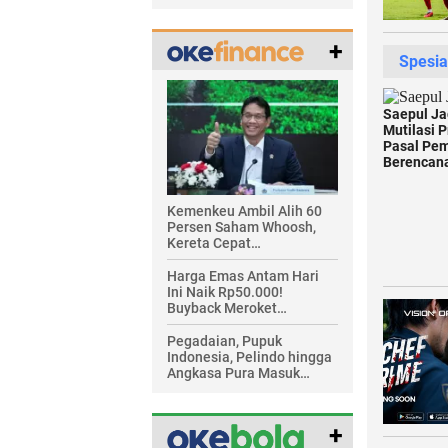
Praperadilan Jilid 3
+
Kemenkeu Ambil Alih 60
Persen Saham Whoosh,
Kereta Cepat
Diperpanjang hingga
Surabaya
Harga Emas Antam Hari
Ini Naik Rp50.000!
Buyback Meroket
Rp90.000
Pegadaian, Pupuk
Indonesia, Pelindo hingga
Angkasa Pura Masuk
Radar IPO di BEI
+