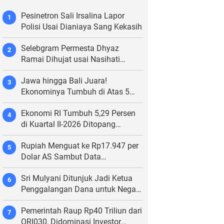
Pesinetron Sali Irsalina Lapor
1
Polisi Usai Dianiaya Sang Kekasih
Selebgram Permesta Dhyaz
2
Ramai Dihujat usai Nasihati
Netizen untuk Kurangi Flexing
Jawa hingga Bali Juara!
3
Ekonominya Tumbuh di Atas 5
Persen
Ekonomi RI Tumbuh 5,29 Persen
4
di Kuartal II-2026 Ditopang
Konsumsi Rumah Tangga
Rupiah Menguat ke Rp17.947 per
5
Dolar AS Sambut Data
Pertumbuhan Ekonomi Indonesia
Sri Mulyani Ditunjuk Jadi Ketua
6
Penggalangan Dana untuk Negara
Miskisn
Pemerintah Raup Rp40 Triliun dari
7
ORI030, Didominasi Investor