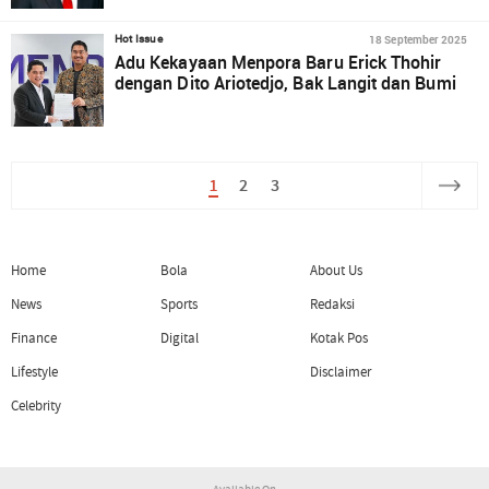
18 September 2025
Hot Issue
Adu Kekayaan Menpora Baru Erick Thohir
dengan Dito Ariotedjo, Bak Langit dan Bumi
1
2
3
Home
Bola
About Us
News
Sports
Redaksi
Finance
Digital
Kotak Pos
Lifestyle
Disclaimer
Celebrity