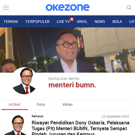
N
TERKINI
TERPOPULER
LIVE TV
VIRAL
NEWS
BOLA
LI
Kumpulan Berita
menteri bumn.
Artikel
Foto
Video
22 September 2025
Kampus
Riwayat Pendidikan Dony Oskaria, Pelaksana
Tugas (Plt) Menteri BUMN, Ternyata Sempat
Pindah Jurusan dan Kampus