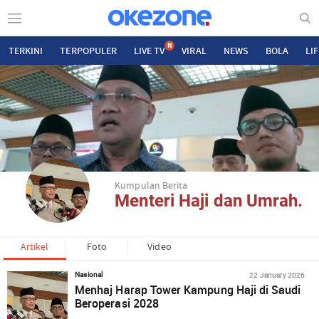
N
TERKINI
TERPOPULER
LIVE TV
VIRAL
NEWS
BOLA
LI
Kumpulan Berita
Menteri Haji dan Umrah.
Artikel
Foto
Video
22 January 2026
Nasional
Menhaj Harap Tower Kampung Haji di Saudi
Beroperasi 2028