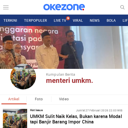
N
TERKINI
TERPOPULER
LIVE TV
VIRAL
NEWS
BOLA
LI
Kumpulan Berita
menteri umkm.
Artikel
Foto
Video
Jum'at 27 Februari 2026 22:03 WIB
Hot Issue
UMKM Sulit Naik Kelas, Bukan karena Modal
tapi Banjir Barang Impor China