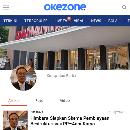
N
TERKINI
TERPOPULER
LIVE TV
VIRAL
NEWS
BOLA
LI
Kumpulan Berita
Artikel
Foto
Video
3 July 2026
Hot Issue
Himbara Siapkan Skema Pembiayaan
Restrukturisasi PP–Adhi Karya