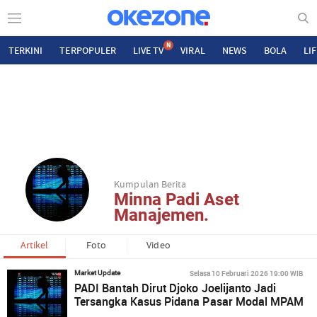
N
TERKINI
TERPOPULER
LIVE TV
VIRAL
NEWS
BOLA
LI
Kumpulan Berita
Minna Padi Aset
Manajemen.
Artikel
Foto
Video
Selasa 10 Februari 2026 19:00 WIB
Market Update
PADI Bantah Dirut Djoko Joelijanto Jadi
Tersangka Kasus Pidana Pasar Modal MPAM