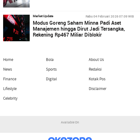
Rabu 04 Februari 2026 07:09 WIB
Market Update
Modus Goreng Saham Minna Padi Aset
Manajemen hingga Dirut Jadi Tersangka,
Rekening Rp467 Miliar Diblokir
Home
Bola
About Us
News
Sports
Redaksi
Finance
Digital
Kotak Pos
Lifestyle
Disclaimer
Celebrity
Available On