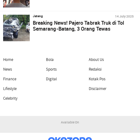
14 July 2025
Jateng
Breaking News! Pajero Tabrak Truk di Tol
Semarang-Batang, 3 Orang Tewas
Home
Bola
About Us
News
Sports
Redaksi
Finance
Digital
Kotak Pos
Lifestyle
Disclaimer
Celebrity
Available On