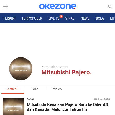
N
TERKINI
TERPOPULER
LIVE TV
VIRAL
NEWS
BOLA
LI
Kumpulan Berita
Mitsubishi Pajero.
Artikel
Foto
Video
18 June 2026
Autos
Mitsubishi Kenalkan Pajero Baru ke Diler AS
dan Kanada, Meluncur Tahun Ini