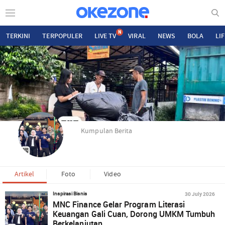
N
TERKINI
TERPOPULER
LIVE TV
VIRAL
NEWS
BOLA
LI
Kumpulan Berita
Artikel
Foto
Video
30 July 2026
Inspirasi Bisnis
MNC Finance Gelar Program Literasi
Keuangan Gali Cuan, Dorong UMKM Tumbuh
Berkelanjutan