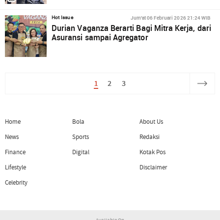
Jum'at 06 Februari 2026 21:24 WIB
Hot Issue
Durian Vaganza Berarti Bagi Mitra Kerja, dari
Asuransi sampai Agregator
1
2
3
Home
Bola
About Us
News
Sports
Redaksi
Finance
Digital
Kotak Pos
Lifestyle
Disclaimer
Celebrity