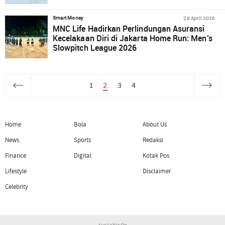
28 April 2026
Smart Money
MNC Life Hadirkan Perlindungan Asuransi
Kecelakaan Diri di Jakarta Home Run: Men’s
Slowpitch League 2026
1
2
3
4
Home
Bola
About Us
News
Sports
Redaksi
Finance
Digital
Kotak Pos
Lifestyle
Disclaimer
Celebrity