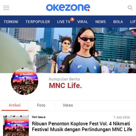
N
TERKINI
TERPOPULER
LIVE TV
VIRAL
NEWS
BOLA
LI
Kumpulan Berita
MNC Life.
Artikel
Foto
Video
7 July 2026
Hot Issue
Ribuan Penonton Koplove Fest Vol. 4 Nikmati
Festival Musik dengan Perlindungan MNC Life